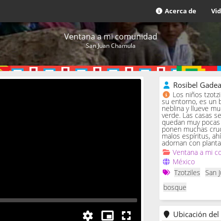
Acerca de
Vi
Ventana a mi comunidad
San Juan Chamula
Rosibel Gade
Los niños tzotz
su entorno, es un 
neblina y llueve m
verde. Las casas se 
quedan muy pocas c
ponen muchas cruc
malos espíritus, ah
adornan con planta
Ventana a mi c
México
Tzotziles
San 
bosque
Ubicación del