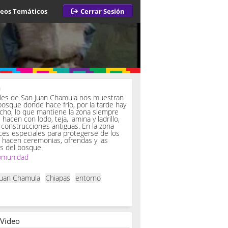
deos Temáticos
Cerrar Sesión
a
iles de San Juan Chamula nos muestran
bosque donde hace frío, por la tarde hay
ucho, lo que mantiene la zona siempre
hacen con lodo, teja, lamina y ladrillo,
onstrucciones antiguas. En la zona
es especiales para protegerse de los
í hacen ceremonias, ofrendas y las
s del bosque.
omunidad
Juan Chamula
Chiapas
entorno
 Video