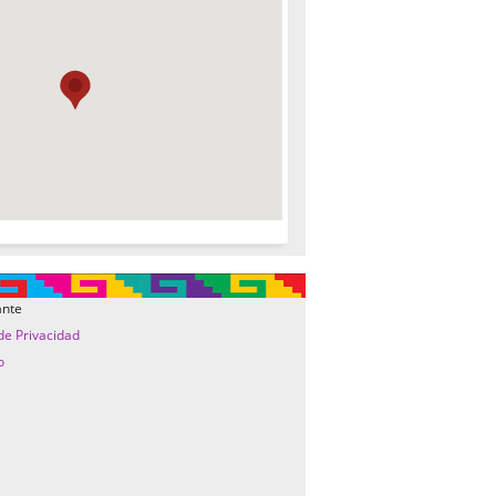
ante
 de Privacidad
o