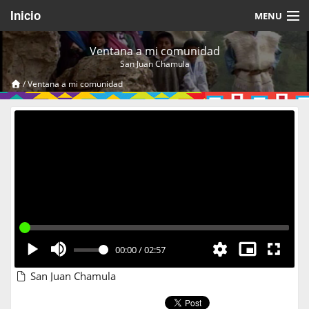
Inicio
MENU
Acerca de
Ventana a mi comunidad
San Juan Chamula
Videos Temáticos
/
Ventana a mi comunidad
Cerrar Sesión
00:00
/
02:57
San Juan Chamula