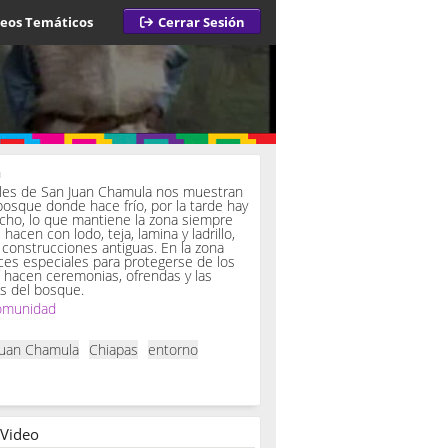
deos Temáticos
Cerrar Sesión
a
iles de San Juan Chamula nos muestran
bosque donde hace frío, por la tarde hay
ucho, lo que mantiene la zona siempre
hacen con lodo, teja, lamina y ladrillo,
onstrucciones antiguas. En la zona
es especiales para protegerse de los
í hacen ceremonias, ofrendas y las
s del bosque.
omunidad
Juan Chamula
Chiapas
entorno
 Video