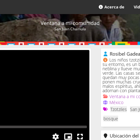
Acerca de
Vi
Ventana a mi comunidad
San Juan Chamula
Rosibel Gade
Los niños tzotz
su entorno, es un 
neblina y llueve m
verde. Las casas se 
quedan muy pocas c
ponen muchas cruc
malos espíritus, ah
adornan con planta
Ventana a mi c
México
Tzotziles
San 
bosque
Ubicación del