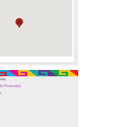
ante
 de Privacidad
o