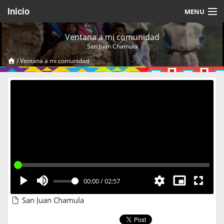
Inicio
MENU
Acerca de
Ventana a mi comunidad
San Juan Chamula
Videos Temáticos
/
Ventana a mi comunidad
Cerrar Sesión
00:00
/
02:57
San Juan Chamula