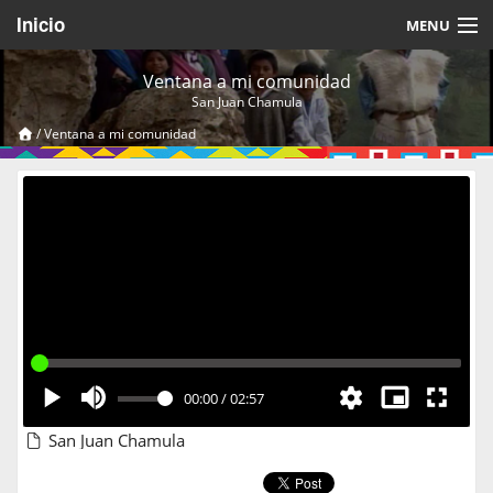
Inicio
MENU
Acerca de
Ventana a mi comunidad
San Juan Chamula
Videos Temáticos
/
Ventana a mi comunidad
Cerrar Sesión
00:00
/
02:57
San Juan Chamula