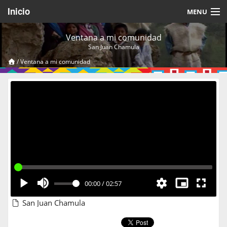
Inicio
MENU
Acerca de
Ventana a mi comunidad
San Juan Chamula
Videos Temáticos
/
Ventana a mi comunidad
Cerrar Sesión
00:00
/
02:57
San Juan Chamula