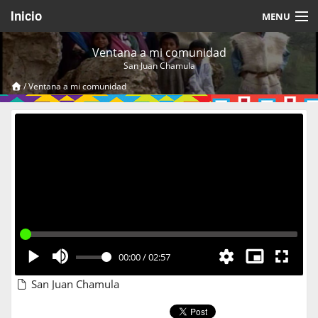
Inicio
MENU
Acerca de
Ventana a mi comunidad
San Juan Chamula
Videos Temáticos
/
Ventana a mi comunidad
Cerrar Sesión
00:00
/
02:57
San Juan Chamula