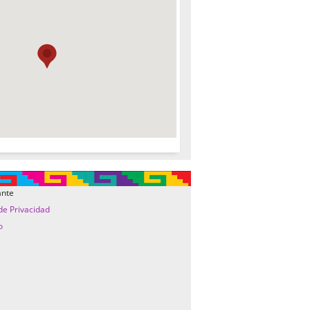
ante
 de Privacidad
o