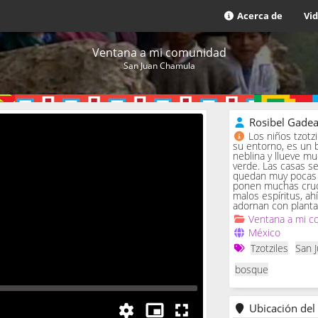
Acerca de
Vi
Ventana a mi comunidad
San Juan Chamula
Rosibel Gade
Los niños tzotz
su entorno, es un 
neblina y llueve m
verde. Las casas se 
quedan muy pocas c
ponen muchas cruc
malos espíritus, ah
adornan con planta
Ventana a mi c
México
Tzotziles
San 
bosque
Ubicación del