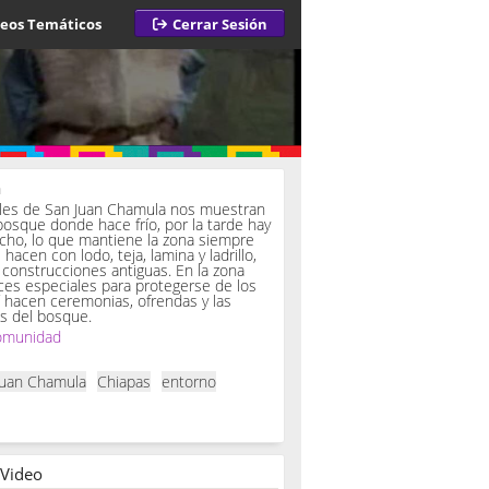
deos Temáticos
Cerrar Sesión
a
iles de San Juan Chamula nos muestran
bosque donde hace frío, por la tarde hay
ucho, lo que mantiene la zona siempre
hacen con lodo, teja, lamina y ladrillo,
onstrucciones antiguas. En la zona
es especiales para protegerse de los
í hacen ceremonias, ofrendas y las
s del bosque.
omunidad
Juan Chamula
Chiapas
entorno
 Video