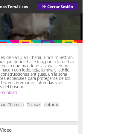
deos Temáticos
Cerrar Sesión
a
iles de San Juan Chamula nos muestran
bosque donde hace frío, por la tarde hay
ucho, lo que mantiene la zona siempre
hacen con lodo, teja, lamina y ladrillo,
onstrucciones antiguas. En la zona
es especiales para protegerse de los
í hacen ceremonias, ofrendas y las
s del bosque.
omunidad
Juan Chamula
Chiapas
entorno
 Video