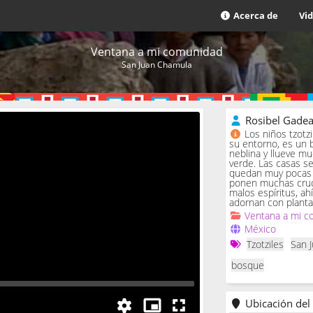
Acerca de
Vi
Ventana a mi comunidad
San Juan Chamula
Rosibel Gade
Los niños tzotz
su entorno, es un 
neblina y llueve m
verde. Las casas se 
quedan muy pocas c
ponen muchas cruc
malos espíritus, ah
adornan con planta
Ventana a mi c
México
Tzotziles
San 
bosque
Ubicación del