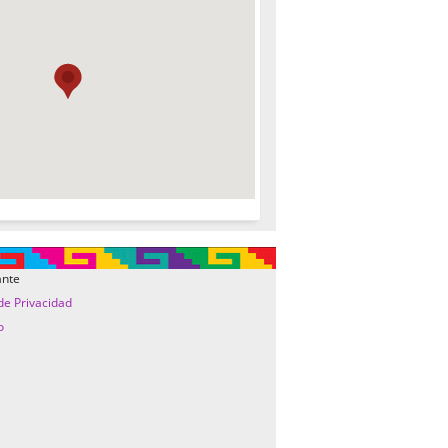
ante
 de Privacidad
o