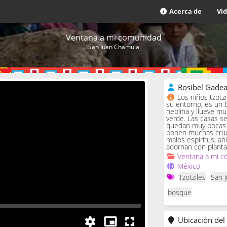
Acerca de
Vi
Ventana a mi comunidad
San Juan Chamula
Rosibel Gade
Los niños tzotz
su entorno, es un 
neblina y llueve m
verde. Las casas se 
quedan muy pocas c
ponen muchas cruc
malos espíritus, ah
adornan con planta
Ventana a mi c
México
Tzotziles
San 
bosque
Ubicación del