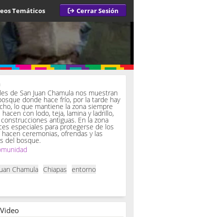
deos Temáticos
Cerrar Sesión
a
iles de San Juan Chamula nos muestran
bosque donde hace frío, por la tarde hay
ucho, lo que mantiene la zona siempre
hacen con lodo, teja, lamina y ladrillo,
onstrucciones antiguas. En la zona
es especiales para protegerse de los
í hacen ceremonias, ofrendas y las
s del bosque.
omunidad
Juan Chamula
Chiapas
entorno
 Video