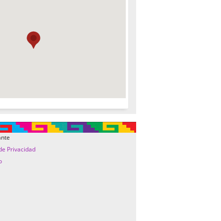
ante
 de Privacidad
o