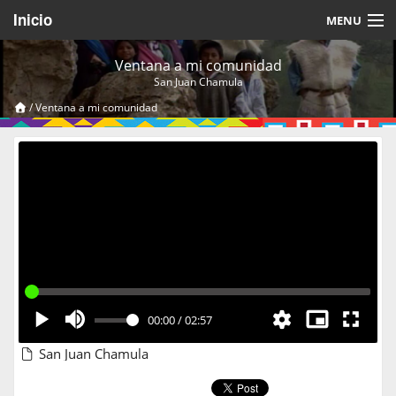
Inicio
MENU
Acerca de
Ventana a mi comunidad
San Juan Chamula
Videos Temáticos
/
Ventana a mi comunidad
Cerrar Sesión
00:00
/
02:57
San Juan Chamula