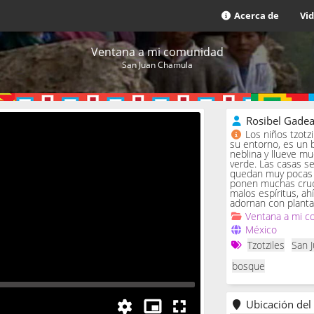
Acerca de
Vi
Ventana a mi comunidad
San Juan Chamula
Rosibel Gade
Los niños tzotz
su entorno, es un 
neblina y llueve m
verde. Las casas se 
quedan muy pocas c
ponen muchas cruc
malos espíritus, ah
adornan con planta
Ventana a mi c
México
Tzotziles
San 
bosque
Ubicación del