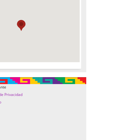
ante
 de Privacidad
o