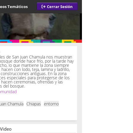
deos Temáticos
Cerrar Sesión
a
iles de San Juan Chamula nos muestran
bosque donde hace frío, por la tarde hay
ucho, lo que mantiene la zona siempre
hacen con lodo, teja, lamina y ladrillo,
onstrucciones antiguas. En la zona
es especiales para protegerse de los
í hacen ceremonias, ofrendas y las
s del bosque.
omunidad
Juan Chamula
Chiapas
entorno
 Video