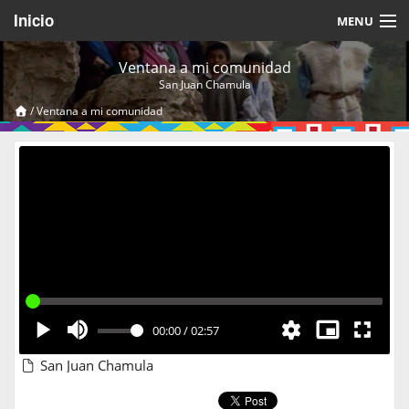
Inicio
MENU
Acerca de
Ventana a mi comunidad
San Juan Chamula
Videos Temáticos
/
Ventana a mi comunidad
Cerrar Sesión
00:00
/
02:57
San Juan Chamula