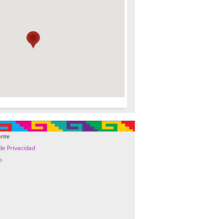
ante
 de Privacidad
o