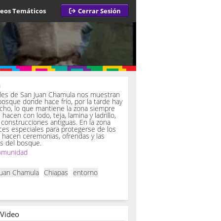
deos Temáticos
Cerrar Sesión
a
iles de San Juan Chamula nos muestran
bosque donde hace frío, por la tarde hay
ucho, lo que mantiene la zona siempre
hacen con lodo, teja, lamina y ladrillo,
onstrucciones antiguas. En la zona
es especiales para protegerse de los
í hacen ceremonias, ofrendas y las
s del bosque.
omunidad
Juan Chamula
Chiapas
entorno
 Video