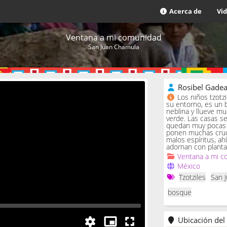
Acerca de
Vi
Ventana a mi comunidad
San Juan Chamula
Rosibel Gade
Los niños tzotz
su entorno, es un 
neblina y llueve m
verde. Las casas se 
quedan muy pocas c
ponen muchas cruc
malos espíritus, ah
adornan con planta
Ventana a mi c
México
Tzotziles
San 
bosque
Ubicación del