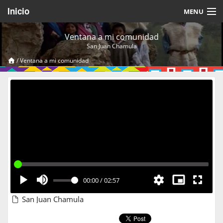
Inicio
MENU
Acerca de
Ventana a mi comunidad
San Juan Chamula
Videos Temáticos
/
Ventana a mi comunidad
Cerrar Sesión
00:00
/
02:57
San Juan Chamula