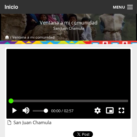
Inicio
MENU
Acerca de
Ventana a mi comunidad
San Juan Chamula
Videos Temáticos
/
Ventana a mi comunidad
Cerrar Sesión
00:00
/
02:57
San Juan Chamula