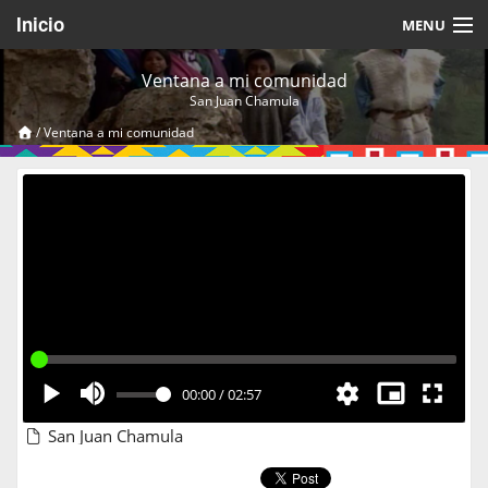
Inicio
MENU
Acerca de
Ventana a mi comunidad
San Juan Chamula
Videos Temáticos
/
Ventana a mi comunidad
Cerrar Sesión
00:00
/
02:57
San Juan Chamula