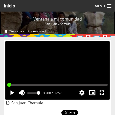
Inicio
MENU
Acerca de
Ventana a mi comunidad
San Juan Chamula
Videos Temáticos
/
Ventana a mi comunidad
Cerrar Sesión
00:00
/
02:57
San Juan Chamula