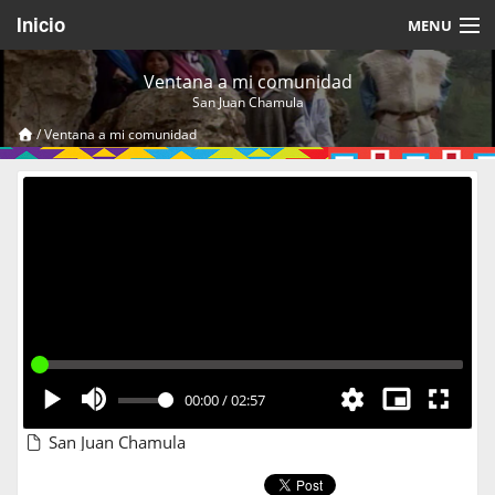
Inicio
MENU
Acerca de
Ventana a mi comunidad
San Juan Chamula
Videos Temáticos
/
Ventana a mi comunidad
Cerrar Sesión
00:00
/
02:57
San Juan Chamula