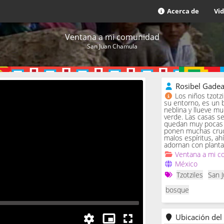
Acerca de
Vi
Ventana a mi comunidad
San Juan Chamula
Rosibel Gade
Los niños tzotz
su entorno, es un 
neblina y llueve m
verde. Las casas se 
quedan muy pocas c
ponen muchas cruc
malos espíritus, ah
adornan con planta
Ventana a mi c
México
Tzotziles
San 
bosque
Ubicación del