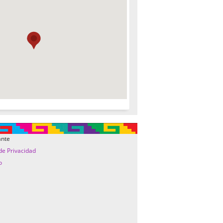
ante
 de Privacidad
o