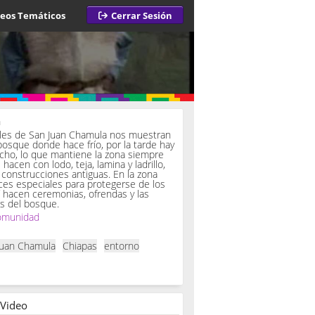
deos Temáticos
Cerrar Sesión
a
iles de San Juan Chamula nos muestran
bosque donde hace frío, por la tarde hay
ucho, lo que mantiene la zona siempre
hacen con lodo, teja, lamina y ladrillo,
onstrucciones antiguas. En la zona
es especiales para protegerse de los
í hacen ceremonias, ofrendas y las
s del bosque.
omunidad
Juan Chamula
Chiapas
entorno
 Video