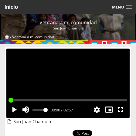
Inicio
MENU
Acerca de
Ventana a mi comunidad
San Juan Chamula
Videos Temáticos
/
Ventana a mi comunidad
Cerrar Sesión
00:00
/
02:57
San Juan Chamula