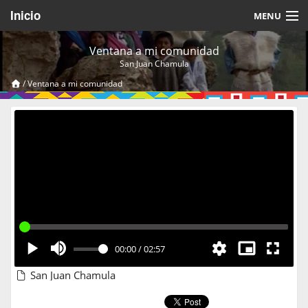
Inicio
MENU
Acerca de
Ventana a mi comunidad
San Juan Chamula
Videos Temáticos
/
Ventana a mi comunidad
Cerrar Sesión
00:00
/
02:57
San Juan Chamula