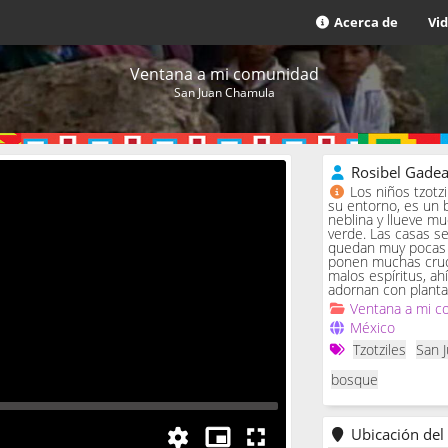
Acerca de
Vi
Ventana a mi comunidad
San Juan Chamula
Rosibel Gade
Los niños tzotz
su entorno, es un 
neblina y llueve m
verde. Las casas se 
quedan muy pocas c
ponen muchas cruc
malos espíritus, ah
adornan con planta
Ventana a mi c
México
Tzotziles
San 
bosque
Ubicación del