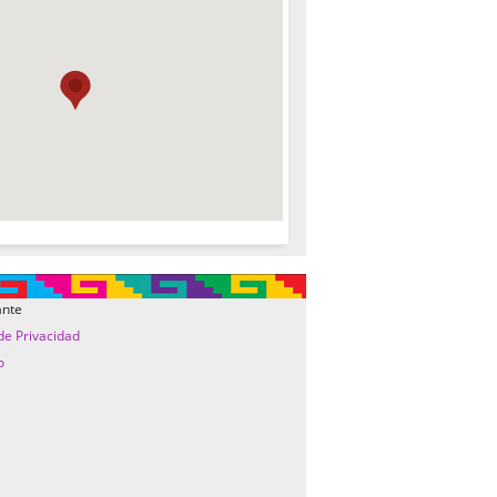
ante
 de Privacidad
o