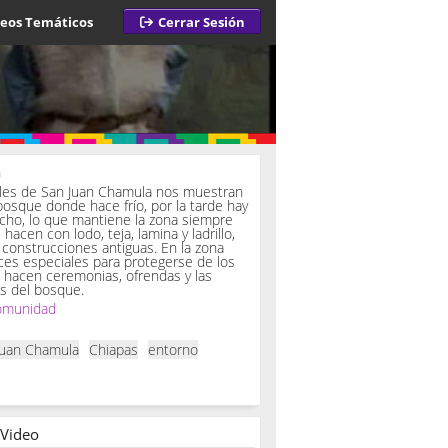
deos Temáticos
Cerrar Sesión
a
iles de San Juan Chamula nos muestran
bosque donde hace frío, por la tarde hay
ucho, lo que mantiene la zona siempre
hacen con lodo, teja, lamina y ladrillo,
onstrucciones antiguas. En la zona
es especiales para protegerse de los
í hacen ceremonias, ofrendas y las
s del bosque.
omunidad
Juan Chamula
Chiapas
entorno
 Video