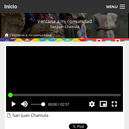
Inicio
MENU
Acerca de
Ventana a mi comunidad
San Juan Chamula
Videos Temáticos
/
Ventana a mi comunidad
Cerrar Sesión
00:00
/
02:57
San Juan Chamula