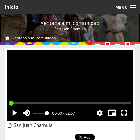
Inicio
MENU
Acerca de
Ventana a mi comunidad
San Juan Chamula
Videos Temáticos
/
Ventana a mi comunidad
Cerrar Sesión
00:00
/
02:57
San Juan Chamula