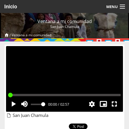
Inicio
MENU
Acerca de
Ventana a mi comunidad
San Juan Chamula
Videos Temáticos
/
Ventana a mi comunidad
Cerrar Sesión
00:00
/
02:57
San Juan Chamula