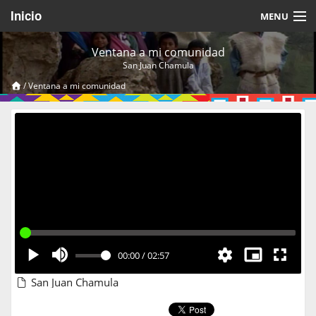
Inicio
MENU
Acerca de
Ventana a mi comunidad
San Juan Chamula
Videos Temáticos
/
Ventana a mi comunidad
Cerrar Sesión
00:00
/
02:57
San Juan Chamula