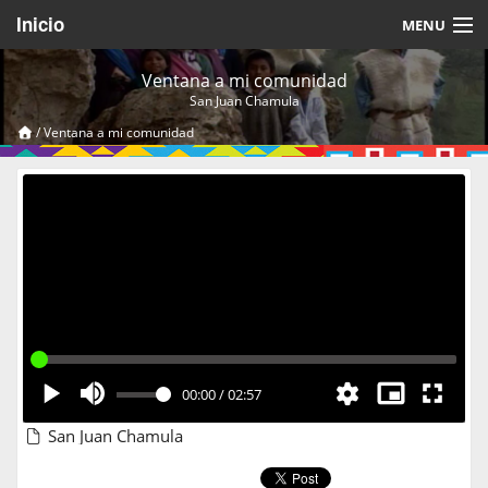
Inicio
MENU
Acerca de
Ventana a mi comunidad
San Juan Chamula
Videos Temáticos
/
Ventana a mi comunidad
Cerrar Sesión
00:00
/
02:57
San Juan Chamula