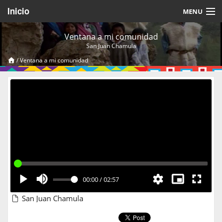
Inicio
MENU
Acerca de
Ventana a mi comunidad
San Juan Chamula
Videos Temáticos
/
Ventana a mi comunidad
Cerrar Sesión
00:00
/
02:57
San Juan Chamula