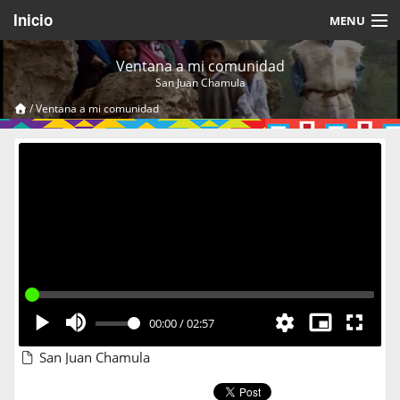
Inicio
MENU
Acerca de
Ventana a mi comunidad
San Juan Chamula
Videos Temáticos
/
Ventana a mi comunidad
Cerrar Sesión
00:00
/
02:57
San Juan Chamula