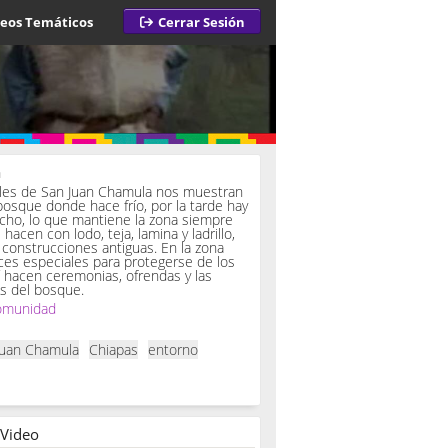
deos Temáticos
Cerrar Sesión
a
iles de San Juan Chamula nos muestran
bosque donde hace frío, por la tarde hay
ucho, lo que mantiene la zona siempre
hacen con lodo, teja, lamina y ladrillo,
onstrucciones antiguas. En la zona
es especiales para protegerse de los
í hacen ceremonias, ofrendas y las
s del bosque.
omunidad
Juan Chamula
Chiapas
entorno
 Video