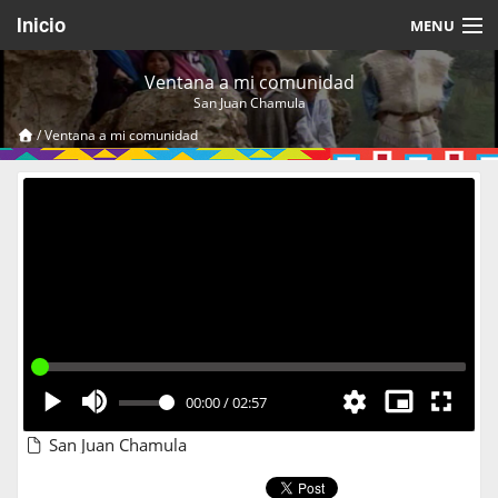
Inicio
MENU
Acerca de
Ventana a mi comunidad
San Juan Chamula
Videos Temáticos
/
Ventana a mi comunidad
Cerrar Sesión
00:00
/
02:57
San Juan Chamula