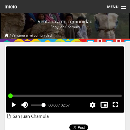
Inicio
MENU
Acerca de
Ventana a mi comunidad
San Juan Chamula
Videos Temáticos
/
Ventana a mi comunidad
Cerrar Sesión
00:00
/
02:57
San Juan Chamula