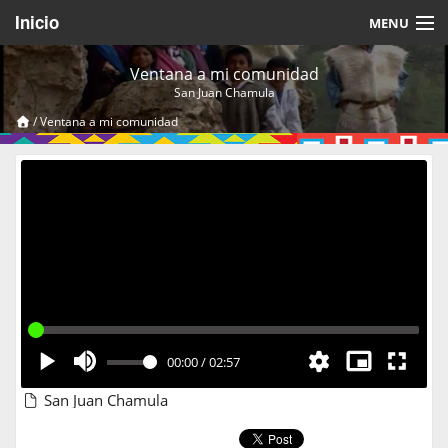
Inicio
MENU
Acerca de
Ventana a mi comunidad
San Juan Chamula
Videos Temáticos
/
Ventana a mi comunidad
Cerrar Sesión
00:00
/
02:57
San Juan Chamula