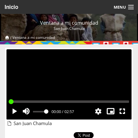
Inicio
MENU
Acerca de
Ventana a mi comunidad
San Juan Chamula
Videos Temáticos
/
Ventana a mi comunidad
Cerrar Sesión
00:00
/
02:57
San Juan Chamula