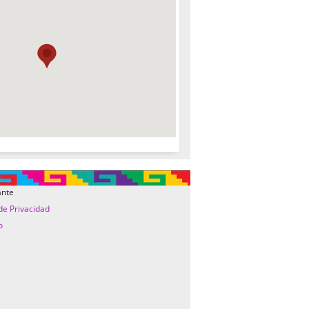
ante
 de Privacidad
o