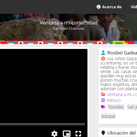
Acerca de
Vi
Ventana a mi comunidad
San Juan Chamula
Rosibel Gade
Los niños tzotz
su entorno, es un 
neblina y llueve m
verde. Las casas se 
quedan muy pocas c
ponen muchas cruc
malos espíritus, ah
adornan con planta
Ventana a mi c
México
Tzotziles
San 
bosque
Ubicación del