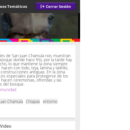
deos Temáticos
Cerrar Sesión
a
iles de San Juan Chamula nos muestran
bosque donde hace frío, por la tarde hay
ucho, lo que mantiene la zona siempre
hacen con lodo, teja, lamina y ladrillo,
onstrucciones antiguas. En la zona
es especiales para protegerse de los
í hacen ceremonias, ofrendas y las
s del bosque.
omunidad
Juan Chamula
Chiapas
entorno
 Video