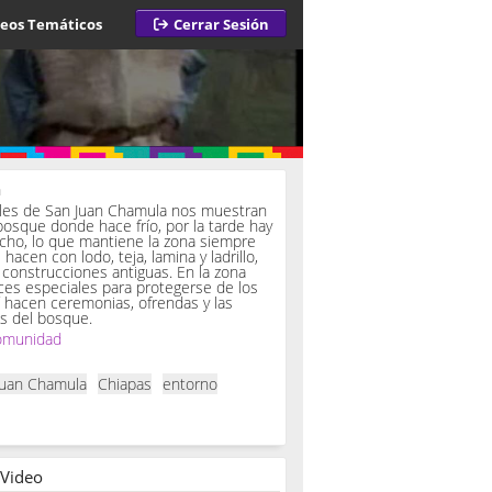
deos Temáticos
Cerrar Sesión
a
iles de San Juan Chamula nos muestran
bosque donde hace frío, por la tarde hay
ucho, lo que mantiene la zona siempre
hacen con lodo, teja, lamina y ladrillo,
onstrucciones antiguas. En la zona
es especiales para protegerse de los
í hacen ceremonias, ofrendas y las
s del bosque.
omunidad
Juan Chamula
Chiapas
entorno
 Video