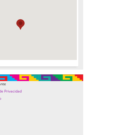
ante
 de Privacidad
o