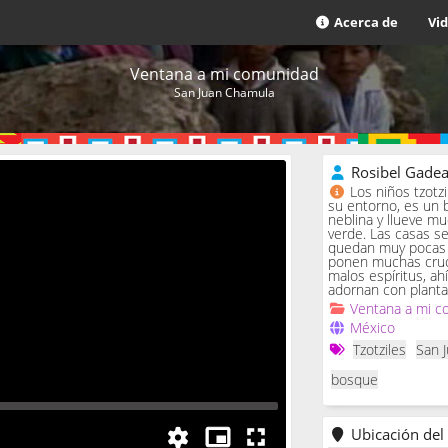
Acerca de
Vi
Ventana a mi comunidad
San Juan Chamula
Rosibel Gade
Los niños tzotz
su entorno, es un 
neblina y llueve m
verde. Las casas se 
quedan muy pocas c
ponen muchas cruc
malos espíritus, ah
adornan con planta
Ventana a mi c
México
Tzotziles
San 
bosque
Ubicación del