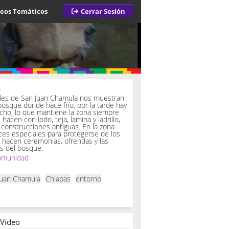
deos Temáticos
Cerrar Sesión
a
iles de San Juan Chamula nos muestran
bosque donde hace frío, por la tarde hay
ucho, lo que mantiene la zona siempre
hacen con lodo, teja, lamina y ladrillo,
onstrucciones antiguas. En la zona
es especiales para protegerse de los
í hacen ceremonias, ofrendas y las
s del bosque.
omunidad
Juan Chamula
Chiapas
entorno
 Video