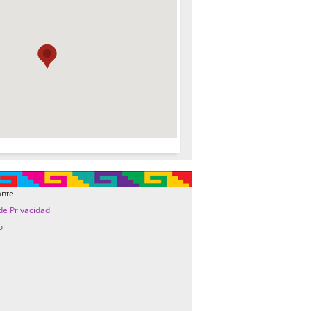
ante
 de Privacidad
o