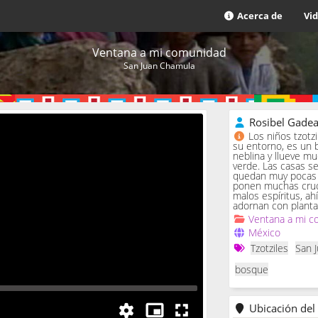
Acerca de
Vi
Ventana a mi comunidad
San Juan Chamula
Rosibel Gade
Los niños tzotz
su entorno, es un 
neblina y llueve m
verde. Las casas se 
quedan muy pocas c
ponen muchas cruc
malos espíritus, ah
adornan con planta
Ventana a mi c
México
Tzotziles
San 
bosque
Ubicación del