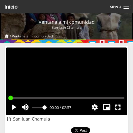
Inicio
MENU
Acerca de
Ventana a mi comunidad
San Juan Chamula
Videos Temáticos
/
Ventana a mi comunidad
Cerrar Sesión
00:00
/
02:57
San Juan Chamula