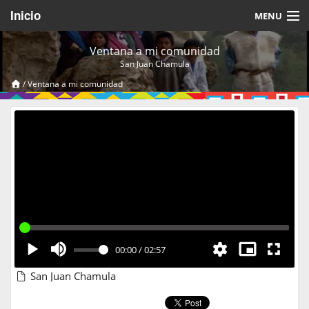
Inicio
MENU
Acerca de
Ventana a mi comunidad
San Juan Chamula
Videos Temáticos
/
Ventana a mi comunidad
Cerrar Sesión
00:00
/
02:57
San Juan Chamula