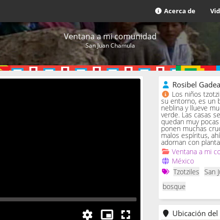
Acerca de
Vi
Ventana a mi comunidad
San Juan Chamula
Rosibel Gade
Los niños tzotz
su entorno, es un 
neblina y llueve m
verde. Las casas se 
quedan muy pocas c
ponen muchas cruc
malos espíritus, ah
adornan con planta
Ventana a mi c
México
Tzotziles
San 
bosque
Ubicación del