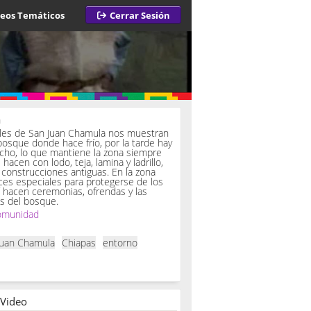
deos Temáticos
Cerrar Sesión
a
iles de San Juan Chamula nos muestran
bosque donde hace frío, por la tarde hay
ucho, lo que mantiene la zona siempre
hacen con lodo, teja, lamina y ladrillo,
onstrucciones antiguas. En la zona
es especiales para protegerse de los
í hacen ceremonias, ofrendas y las
s del bosque.
omunidad
Juan Chamula
Chiapas
entorno
 Video