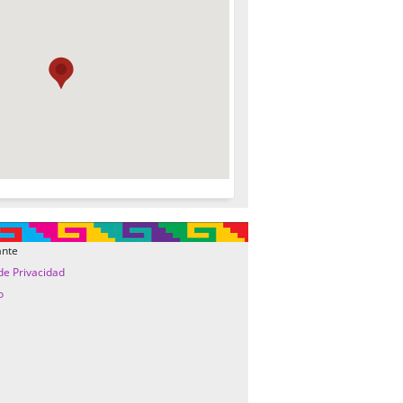
ante
 de Privacidad
o