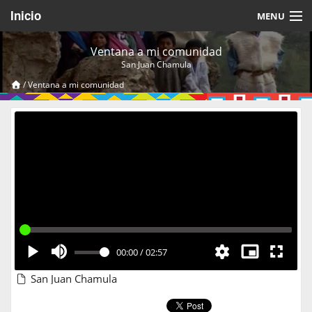
Inicio
MENU
Acerca de
Ventana a mi comunidad
San Juan Chamula
Videos Temáticos
/
Ventana a mi comunidad
Cerrar Sesión
00:00
/
02:57
San Juan Chamula