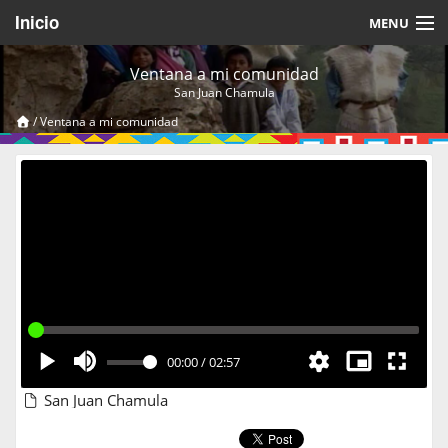
Inicio
MENU
Acerca de
Ventana a mi comunidad
San Juan Chamula
Videos Temáticos
/
Ventana a mi comunidad
Cerrar Sesión
00:00
/
02:57
San Juan Chamula