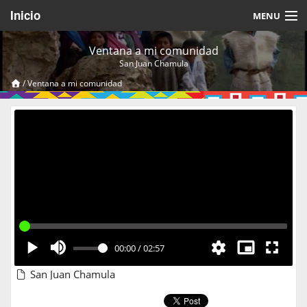
Inicio
MENU
Acerca de
Ventana a mi comunidad
San Juan Chamula
Videos Temáticos
/
Ventana a mi comunidad
Cerrar Sesión
00:00
/
02:57
San Juan Chamula