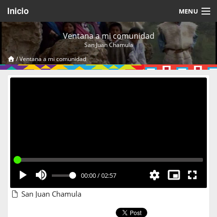
Inicio
MENU
Acerca de
Ventana a mi comunidad
San Juan Chamula
Videos Temáticos
/
Ventana a mi comunidad
Cerrar Sesión
00:00
/
02:57
San Juan Chamula