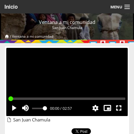
Inicio
MENU
Acerca de
Ventana a mi comunidad
San Juan Chamula
Videos Temáticos
/
Ventana a mi comunidad
Cerrar Sesión
00:00
/
02:57
San Juan Chamula