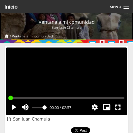
Inicio
MENU
Acerca de
Ventana a mi comunidad
San Juan Chamula
Videos Temáticos
/
Ventana a mi comunidad
Cerrar Sesión
00:00
/
02:57
San Juan Chamula