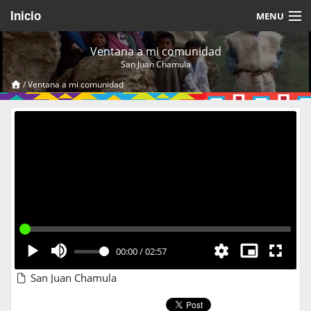
Inicio
MENU
Acerca de
Ventana a mi comunidad
San Juan Chamula
Videos Temáticos
/
Ventana a mi comunidad
Cerrar Sesión
00:00
/
02:57
San Juan Chamula