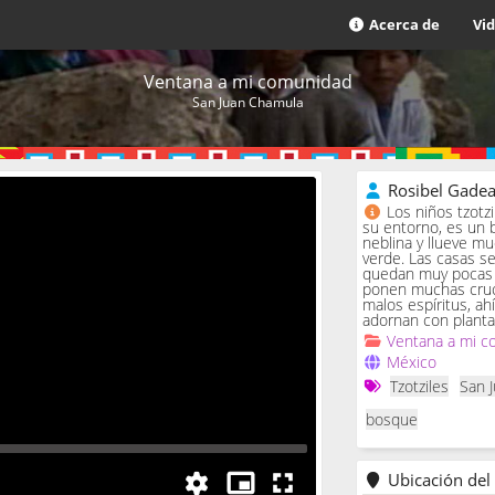
Acerca de
Vi
Ventana a mi comunidad
San Juan Chamula
Rosibel Gade
Los niños tzotz
su entorno, es un 
neblina y llueve m
verde. Las casas se 
quedan muy pocas c
ponen muchas cruc
malos espíritus, ah
adornan con planta
Ventana a mi c
México
Tzotziles
San 
bosque
Ubicación del