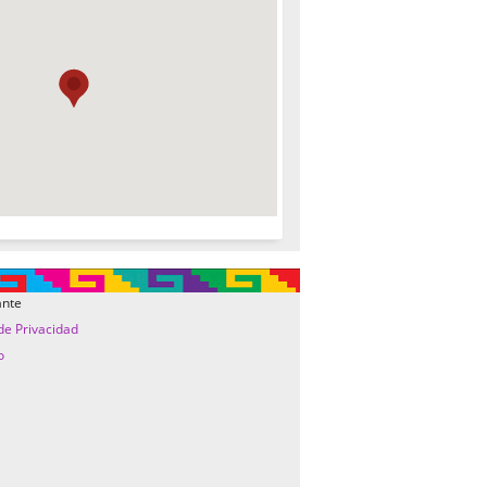
ante
 de Privacidad
o