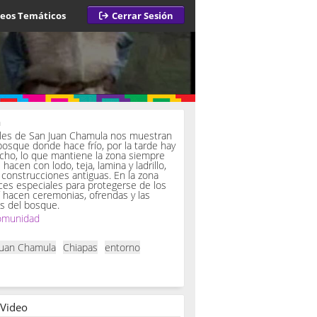
deos Temáticos
Cerrar Sesión
a
iles de San Juan Chamula nos muestran
bosque donde hace frío, por la tarde hay
ucho, lo que mantiene la zona siempre
hacen con lodo, teja, lamina y ladrillo,
onstrucciones antiguas. En la zona
es especiales para protegerse de los
í hacen ceremonias, ofrendas y las
s del bosque.
omunidad
Juan Chamula
Chiapas
entorno
 Video