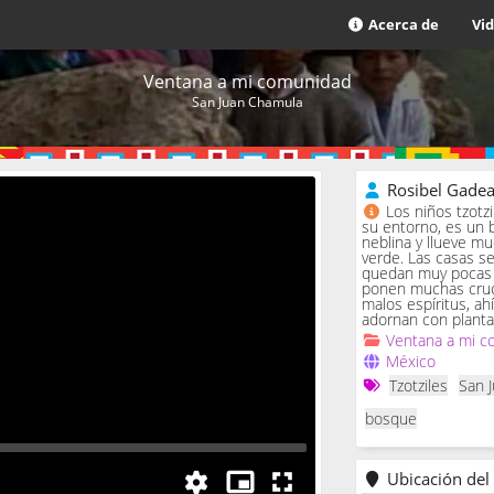
Acerca de
Vi
Ventana a mi comunidad
San Juan Chamula
Rosibel Gade
Los niños tzotz
su entorno, es un 
neblina y llueve m
verde. Las casas se 
quedan muy pocas c
ponen muchas cruc
malos espíritus, ah
adornan con planta
Ventana a mi c
México
Tzotziles
San 
bosque
Ubicación del