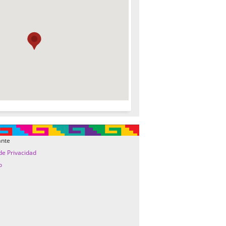
ante
 de Privacidad
o