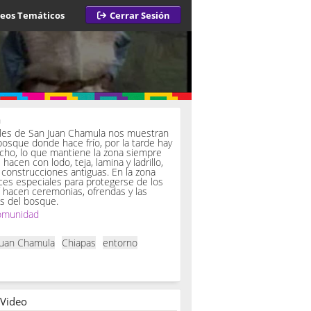
deos Temáticos
Cerrar Sesión
a
iles de San Juan Chamula nos muestran
bosque donde hace frío, por la tarde hay
ucho, lo que mantiene la zona siempre
hacen con lodo, teja, lamina y ladrillo,
onstrucciones antiguas. En la zona
es especiales para protegerse de los
í hacen ceremonias, ofrendas y las
s del bosque.
omunidad
Juan Chamula
Chiapas
entorno
 Video